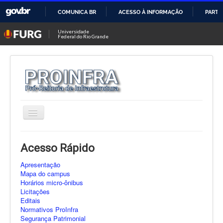
COMUNICA BR
ACESSO À INFORMAÇÃO
PARTI
IR
Universidade
Federal do Rio Grande
PARA
O
CONTEÚDO
Alternar
Navegação
Prefeitura Universitária
Acesso Rápido
Diretoria de Obras
Apresentação
Mapa do campus
Coord. Gestão Patrimonial
Horários micro-ônibus
Licitações
Coord. Gestão Ambiental
Editais
Normativos ProInfra
Biotério Central
Segurança Patrimonial